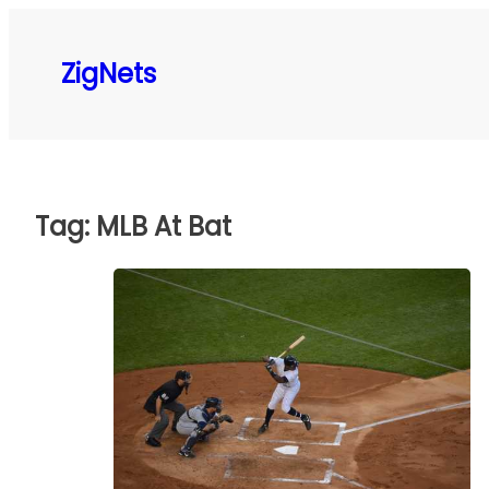
Pular
para
ZigNets
o
conteúdo
Tag:
MLB At Bat