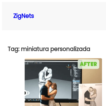
Pular
para
ZigNets
o
conteúdo
Tag:
miniatura personalizada