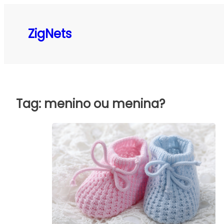
Pular
para
ZigNets
o
conteúdo
Tag:
menino ou menina?