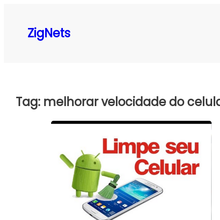
Pular
para
ZigNets
o
conteúdo
Tag:
melhorar velocidade do celul