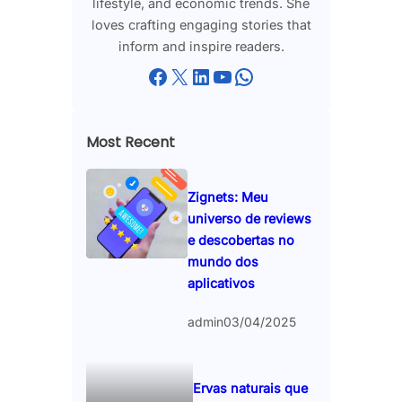
lifestyle, and economic trends. She
loves crafting engaging stories that
inform and inspire readers.
Facebook
X
LinkedIn
YouTube
WhatsApp
Most Recent
Zignets: Meu
universo de reviews
e descobertas no
mundo dos
aplicativos
admin
03/04/2025
Ervas naturais que