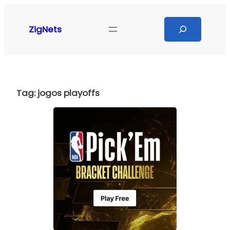
Pular
para
Search
ZigNets
o
conteúdo
Tag:
jogos playoffs