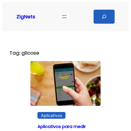
Pular
para
Search
ZigNets
o
conteúdo
Tag:
glicose
Aplicativos
Aplicativos para medir