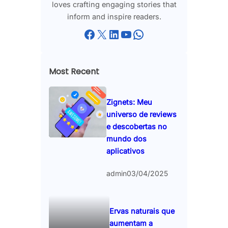
loves crafting engaging stories that
inform and inspire readers.
Facebook
X
LinkedIn
YouTube
WhatsApp
Most Recent
Zignets: Meu
universo de reviews
e descobertas no
mundo dos
aplicativos
admin
03/04/2025
Ervas naturais que
aumentam a