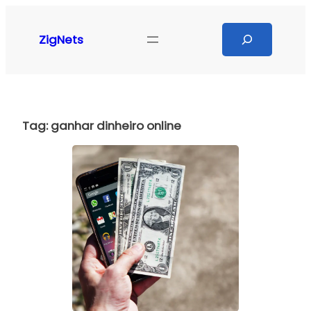
Pular
para
Search
ZigNets
o
conteúdo
Tag:
ganhar dinheiro online