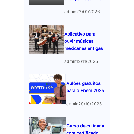
admin
22/01/2026
Aplicativo para
ouvir músicas
mexicanas antigas
admin
12/11/2025
Aulões gratuitos
para o Enem 2025
admin
29/10/2025
Curso de culinária
com certificado