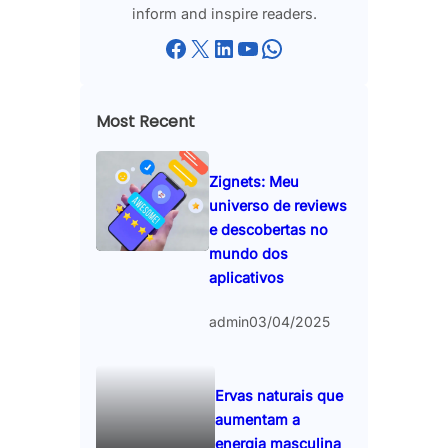
inform and inspire readers.
Facebook
X
LinkedIn
YouTube
WhatsApp
Most Recent
Zignets: Meu
universo de reviews
e descobertas no
mundo dos
aplicativos
admin
03/04/2025
Ervas naturais que
aumentam a
energia masculina