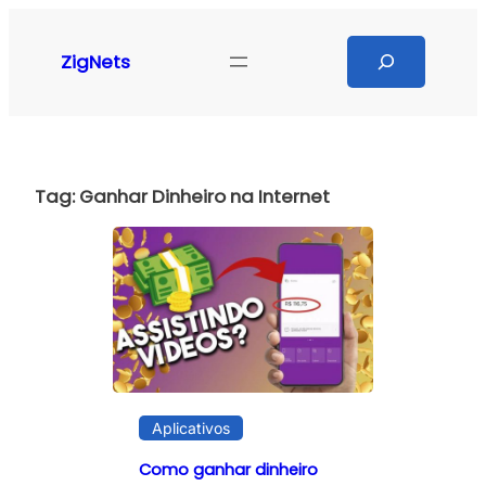
Pular
para
Search
ZigNets
o
conteúdo
Tag:
Ganhar Dinheiro na Internet
Aplicativos
Como ganhar dinheiro