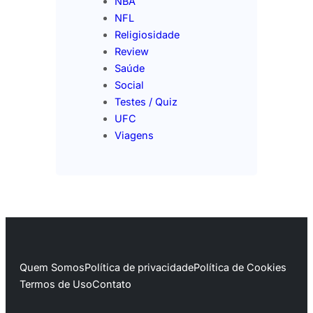
NBA
NFL
Religiosidade
Review
Saúde
Social
Testes / Quiz
UFC
Viagens
Quem Somos
Política de privacidade
Política de Cookies
Termos de Uso
Contato