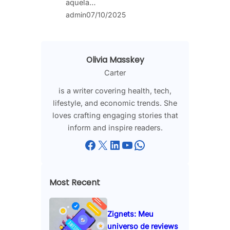
aquela…
admin
07/10/2025
Olivia Masskey
Carter
is a writer covering health, tech,
lifestyle, and economic trends. She
loves crafting engaging stories that
inform and inspire readers.
Facebook
X
LinkedIn
YouTube
WhatsApp
Most Recent
Zignets: Meu
universo de reviews