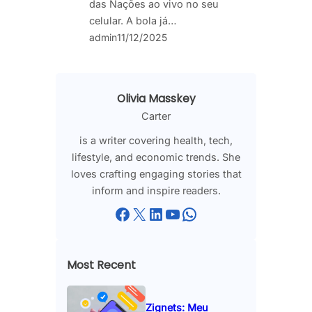
das Nações ao vivo no seu
celular. A bola já…
admin
11/12/2025
Olivia Masskey
Carter
is a writer covering health, tech,
lifestyle, and economic trends. She
loves crafting engaging stories that
inform and inspire readers.
Facebook
X
LinkedIn
YouTube
WhatsApp
Most Recent
Zignets: Meu