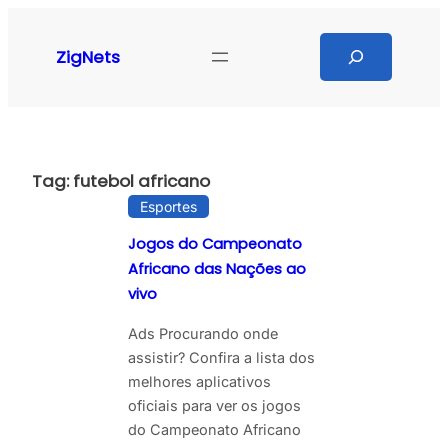
Pular
para
Search
ZigNets
o
conteúdo
Tag:
futebol africano
Esportes
Jogos do Campeonato
Africano das Nações ao
vivo
Ads Procurando onde
assistir? Confira a lista dos
melhores aplicativos
oficiais para ver os jogos
do Campeonato Africano