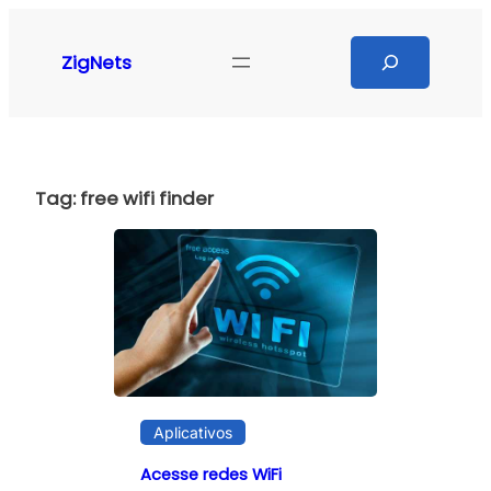
Pular
para
Search
ZigNets
o
conteúdo
Tag:
free wifi finder
Aplicativos
Acesse redes WiFi