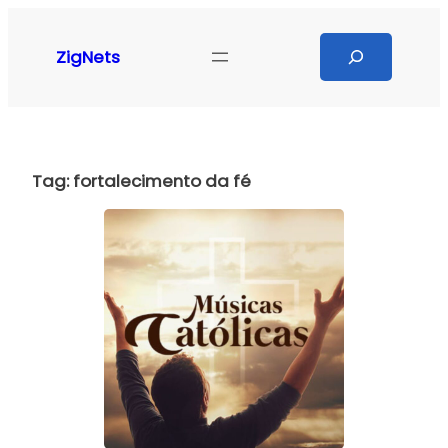
Pular
para
Search
ZigNets
o
conteúdo
Tag:
fortalecimento da fé