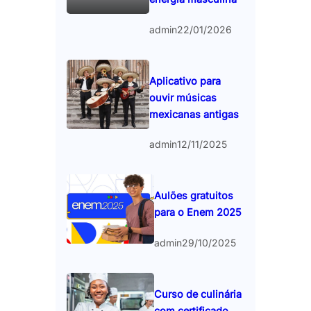
admin
22/01/2026
Aplicativo para
ouvir músicas
mexicanas antigas
admin
12/11/2025
Aulões gratuitos
para o Enem 2025
admin
29/10/2025
Curso de culinária
com certificado