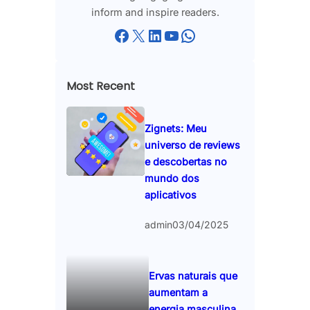
inform and inspire readers.
Facebook
X
LinkedIn
YouTube
WhatsApp
Most Recent
Zignets: Meu
universo de reviews
e descobertas no
mundo dos
aplicativos
admin
03/04/2025
Ervas naturais que
aumentam a
energia masculina