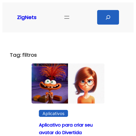
Pular
para
Search
ZigNets
o
conteúdo
Tag:
filtros
Aplicativos
Aplicativo para criar seu
avatar do Divertida