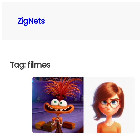
Pular
para
ZigNets
o
conteúdo
Tag:
filmes