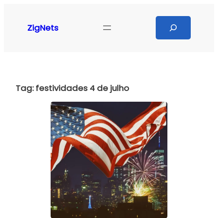
Pular
para
Search
ZigNets
o
conteúdo
Tag:
festividades 4 de julho