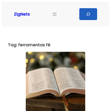
Pular
para
Search
ZigNets
o
conteúdo
Tag:
ferramentas fé