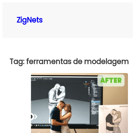
Pular
para
ZigNets
o
conteúdo
Tag:
ferramentas de modelagem