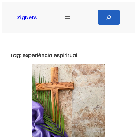
Pular
para
Search
ZigNets
o
conteúdo
Tag:
experiência espiritual