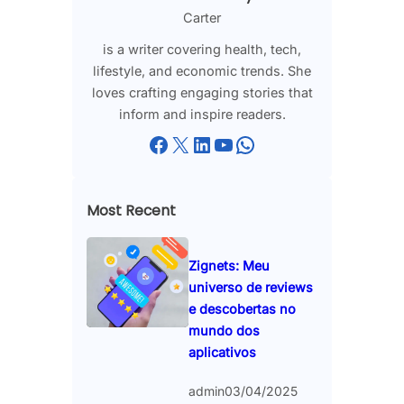
Carter
is a writer covering health, tech,
lifestyle, and economic trends. She
loves crafting engaging stories that
inform and inspire readers.
Facebook
X
LinkedIn
YouTube
WhatsApp
Most Recent
Zignets: Meu
universo de reviews
e descobertas no
mundo dos
aplicativos
admin
03/04/2025