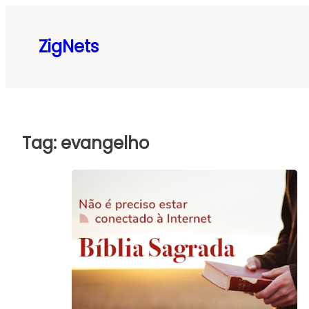
Pular
para
ZigNets
o
conteúdo
Tag:
evangelho