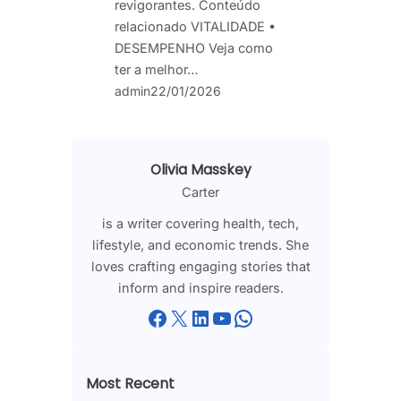
revigorantes. Conteúdo
relacionado VITALIDADE •
DESEMPENHO Veja como
ter a melhor…
admin
22/01/2026
Olivia Masskey
Carter
is a writer covering health, tech,
lifestyle, and economic trends. She
loves crafting engaging stories that
inform and inspire readers.
Facebook
X
LinkedIn
YouTube
WhatsApp
Most Recent