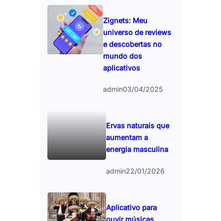
Zignets: Meu
universo de reviews
e descobertas no
mundo dos
aplicativos
admin
03/04/2025
Ervas naturais que
aumentam a
energia masculina
admin
22/01/2026
Aplicativo para
ouvir músicas