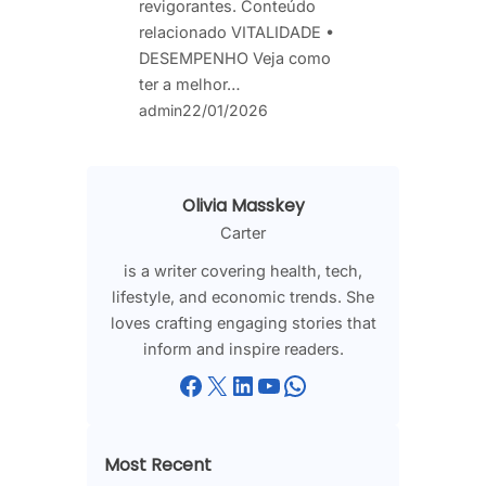
revigorantes. Conteúdo
relacionado VITALIDADE •
DESEMPENHO Veja como
ter a melhor…
admin
22/01/2026
Olivia Masskey
Carter
is a writer covering health, tech,
lifestyle, and economic trends. She
loves crafting engaging stories that
inform and inspire readers.
Facebook
X
LinkedIn
YouTube
WhatsApp
Most Recent