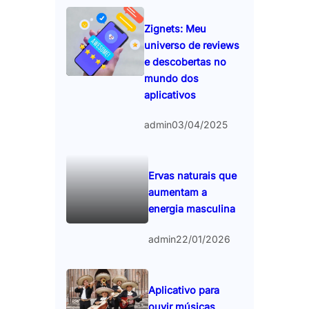
Zignets: Meu
universo de reviews
e descobertas no
mundo dos
aplicativos
admin
03/04/2025
Ervas naturais que
aumentam a
energia masculina
admin
22/01/2026
Aplicativo para
ouvir músicas