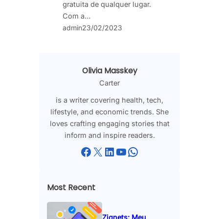
gratuita de qualquer lugar.
Com a…
admin
23/02/2023
Olivia Masskey
Carter
is a writer covering health, tech,
lifestyle, and economic trends. She
loves crafting engaging stories that
inform and inspire readers.
Facebook
X
LinkedIn
YouTube
WhatsApp
Most Recent
Zignets: Meu