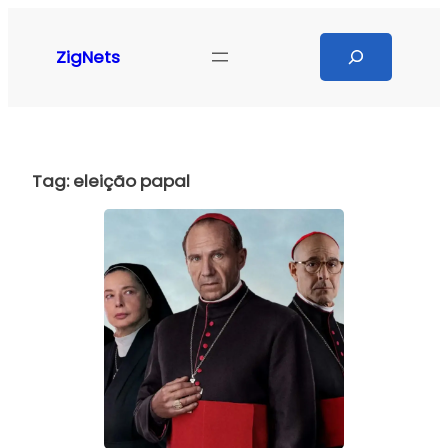
Pular
para
Search
ZigNets
o
conteúdo
Tag:
eleição papal