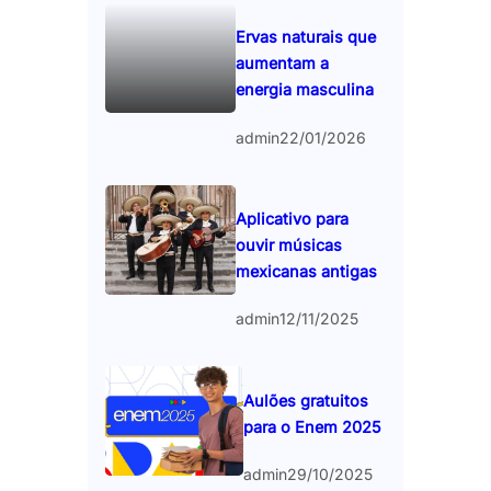
Ervas naturais que
aumentam a
energia masculina
admin
22/01/2026
Aplicativo para
ouvir músicas
mexicanas antigas
admin
12/11/2025
Aulões gratuitos
para o Enem 2025
admin
29/10/2025