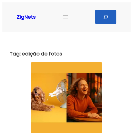
Pular
para
Search
ZigNets
o
conteúdo
Tag:
edição de fotos