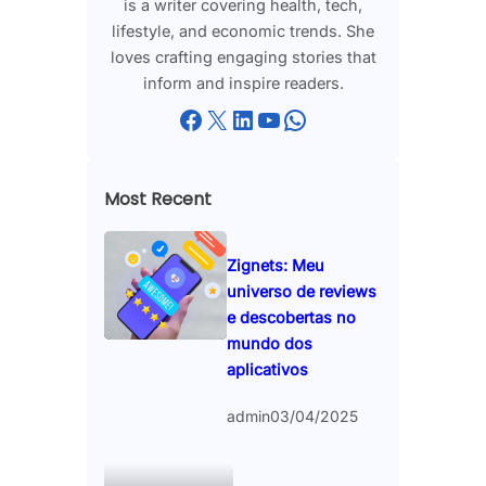
is a writer covering health, tech,
lifestyle, and economic trends. She
loves crafting engaging stories that
inform and inspire readers.
Facebook
X
LinkedIn
YouTube
WhatsApp
Most Recent
Zignets: Meu
universo de reviews
e descobertas no
mundo dos
aplicativos
admin
03/04/2025