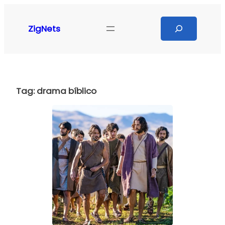
Pular
para
Search
ZigNets
o
conteúdo
Tag:
drama bíblico