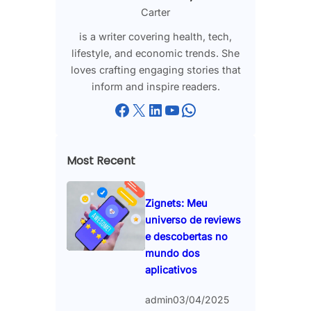
Carter
is a writer covering health, tech,
lifestyle, and economic trends. She
loves crafting engaging stories that
inform and inspire readers.
Facebook
X
LinkedIn
YouTube
WhatsApp
Most Recent
Zignets: Meu
universo de reviews
e descobertas no
mundo dos
aplicativos
admin
03/04/2025