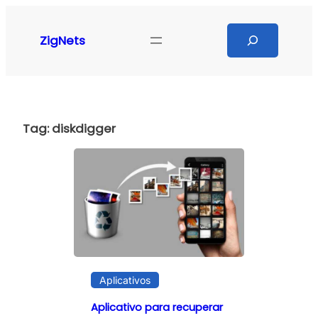
Pular
para
Search
ZigNets
o
conteúdo
Tag:
diskdigger
Aplicativos
Aplicativo para recuperar