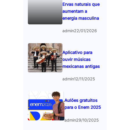
Ervas naturais que
aumentam a
energia masculina
admin
22/01/2026
Aplicativo para
ouvir músicas
mexicanas antigas
admin
12/11/2025
Aulões gratuitos
para o Enem 2025
admin
29/10/2025