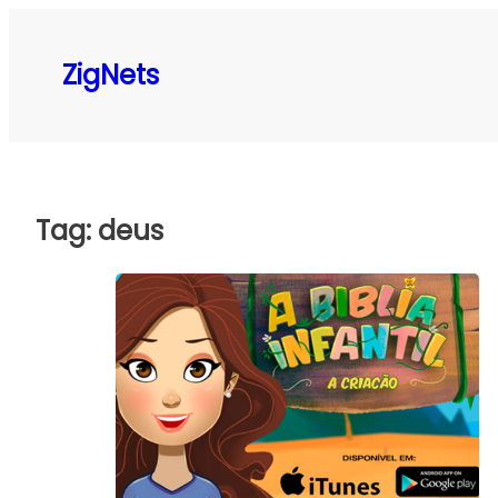
Pular
para
ZigNets
o
conteúdo
Tag:
deus