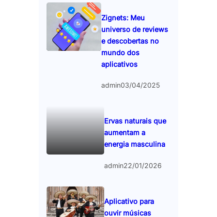
Zignets: Meu
universo de reviews
e descobertas no
mundo dos
aplicativos
admin
03/04/2025
Ervas naturais que
aumentam a
energia masculina
admin
22/01/2026
Aplicativo para
ouvir músicas