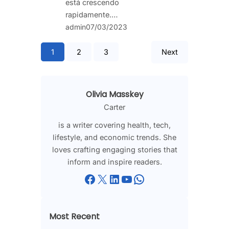
está crescendo
rapidamente.…
admin
07/03/2023
1
2
3
Next
Olivia Masskey
Carter
is a writer covering health, tech,
lifestyle, and economic trends. She
loves crafting engaging stories that
inform and inspire readers.
Facebook
X
LinkedIn
YouTube
WhatsApp
Most Recent