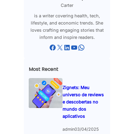
Carter
is a writer covering health, tech,
lifestyle, and economic trends. She
loves crafting engaging stories that
inform and inspire readers.
Facebook
X
LinkedIn
YouTube
WhatsApp
Most Recent
Zignets: Meu
universo de reviews
e descobertas no
mundo dos
aplicativos
admin
03/04/2025