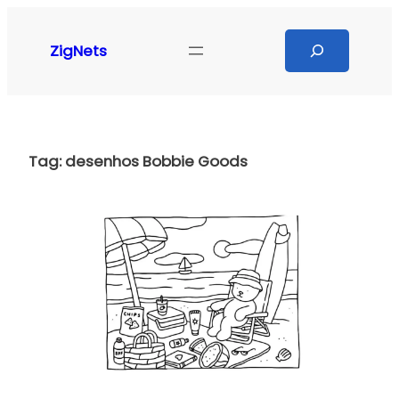
Pular
para
Search
ZigNets
o
conteúdo
Tag:
desenhos Bobbie Goods