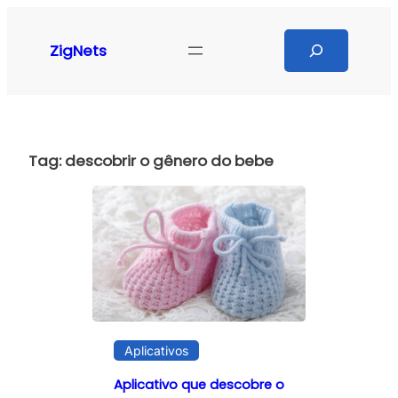
Pular
para
Search
ZigNets
o
conteúdo
Tag:
descobrir o gênero do bebe
Aplicativos
Aplicativo que descobre o