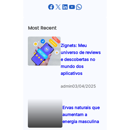
Facebook
X
LinkedIn
YouTube
WhatsApp
Most Recent
Zignets: Meu
universo de reviews
e descobertas no
mundo dos
aplicativos
admin
03/04/2025
Ervas naturais que
aumentam a
energia masculina