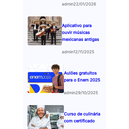
admin
22/01/2026
Aplicativo para
ouvir músicas
mexicanas antigas
admin
12/11/2025
Aulões gratuitos
para o Enem 2025
admin
29/10/2025
Curso de culinária
com certificado