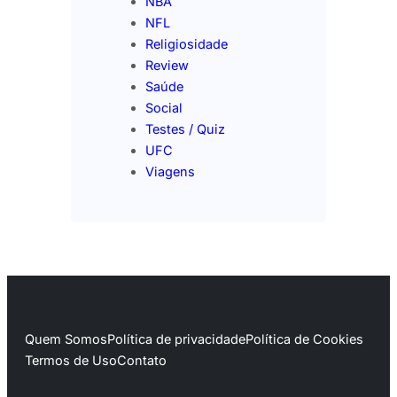
NBA
NFL
Religiosidade
Review
Saúde
Social
Testes / Quiz
UFC
Viagens
Quem Somos
Política de privacidade
Política de Cookies
Termos de Uso
Contato