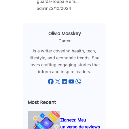
guarda-roupa é um…
admin
22/10/2024
Olivia Masskey
Carter
is a writer covering health, tech,
lifestyle, and economic trends. She
loves crafting engaging stories that
inform and inspire readers.
Facebook
X
LinkedIn
YouTube
WhatsApp
Most Recent
Zignets: Meu
universo de reviews