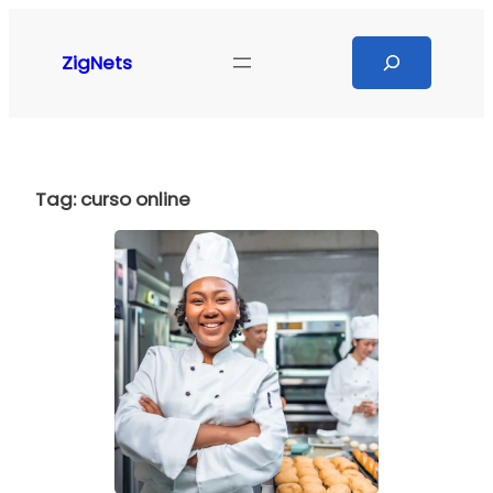
Pular
para
Search
ZigNets
o
conteúdo
Tag:
curso online