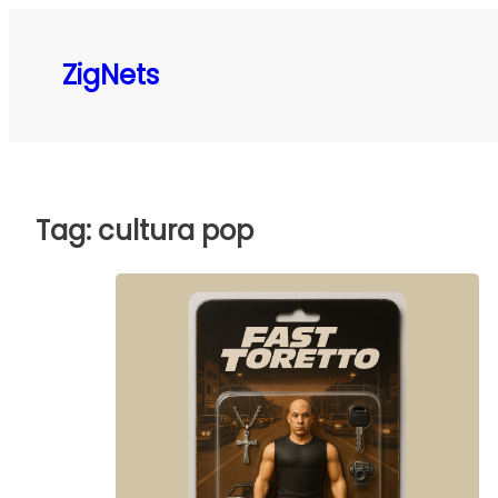
Pular
para
ZigNets
o
conteúdo
Tag:
cultura pop