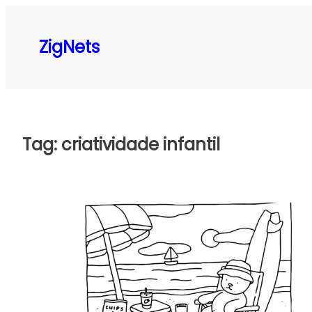
Pular
para
ZigNets
o
conteúdo
Tag:
criatividade infantil