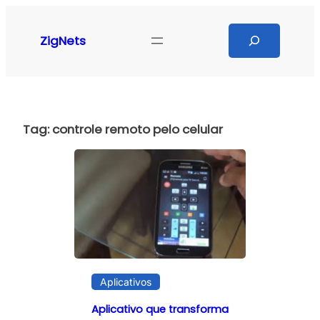
Pular
para
Search
ZigNets
o
conteúdo
Tag:
controle remoto pelo celular
Aplicativos
Aplicativo que transforma