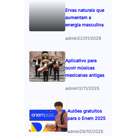
Ervas naturais que
aumentam a
energia masculina
admin
22/01/2026
Aplicativo para
ouvir músicas
mexicanas antigas
admin
12/11/2025
Aulões gratuitos
para o Enem 2025
admin
29/10/2025