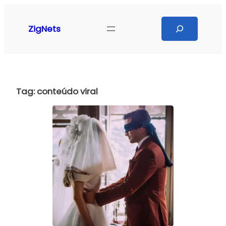
Pular
para
Search
ZigNets
o
conteúdo
Tag:
conteúdo viral