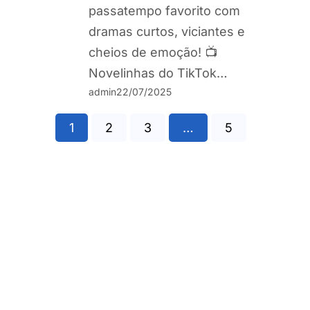
passatempo favorito com
dramas curtos, viciantes e
cheios de emoção! 📺
Novelinhas do TikTok…
admin
22/07/2025
1
2
3
…
5