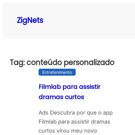
Pular
para
ZigNets
o
conteúdo
Tag:
conteúdo personalizado
Entretenimento
Filmlab para assistir
dramas curtos
Ads Descubra por que o app
Filmlab para assistir dramas
curtos virou meu novo