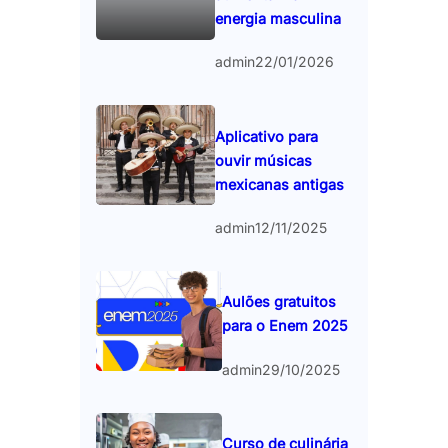
energia masculina
admin
22/01/2026
Aplicativo para
ouvir músicas
mexicanas antigas
admin
12/11/2025
Aulões gratuitos
para o Enem 2025
admin
29/10/2025
Curso de culinária