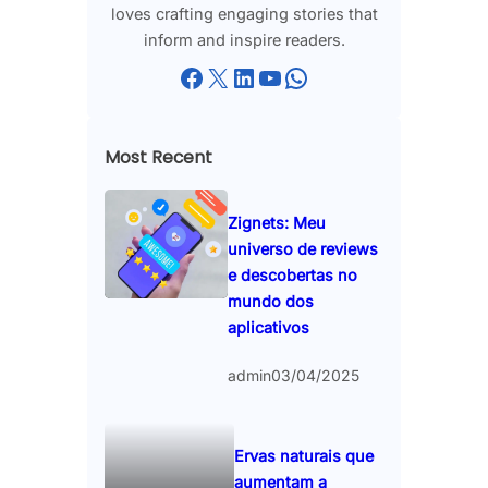
loves crafting engaging stories that
inform and inspire readers.
Facebook
X
LinkedIn
YouTube
WhatsApp
Most Recent
Zignets: Meu
universo de reviews
e descobertas no
mundo dos
aplicativos
admin
03/04/2025
Ervas naturais que
aumentam a