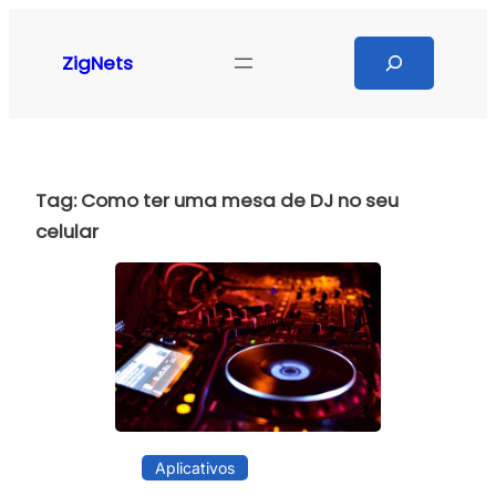
Pular
para
Search
ZigNets
o
conteúdo
Tag:
Como ter uma mesa de DJ no seu
celular
Aplicativos