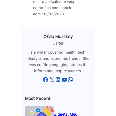
usar o aplicativo e veja
como fica com cabelos…
admin
13/02/2023
Olivia Masskey
Carter
is a writer covering health, tech,
lifestyle, and economic trends. She
loves crafting engaging stories that
inform and inspire readers.
Facebook
X
LinkedIn
YouTube
WhatsApp
Most Recent
Zignets: Meu