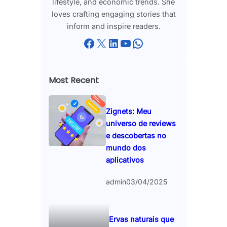
lifestyle, and economic trends. She
loves crafting engaging stories that
inform and inspire readers.
Facebook
X
LinkedIn
YouTube
WhatsApp
Most Recent
Zignets: Meu
universo de reviews
e descobertas no
mundo dos
aplicativos
admin
03/04/2025
Ervas naturais que