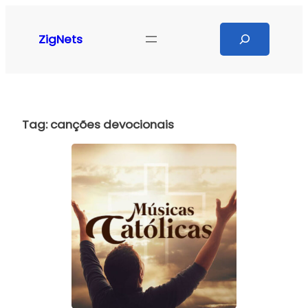
Pular
para
Search
ZigNets
o
conteúdo
Tag:
canções devocionais