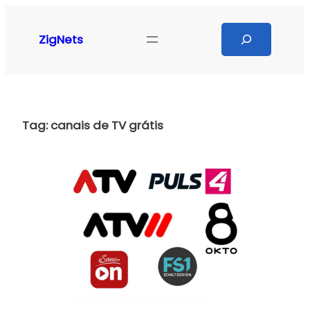
Pular
para
Search
ZigNets
o
conteúdo
Tag:
canais de TV grátis