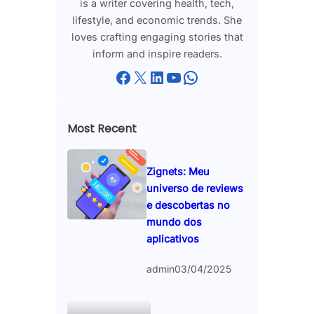
is a writer covering health, tech,
lifestyle, and economic trends. She
loves crafting engaging stories that
inform and inspire readers.
Facebook
X
LinkedIn
YouTube
WhatsApp
Most Recent
Zignets: Meu
universo de reviews
e descobertas no
mundo dos
aplicativos
admin
03/04/2025