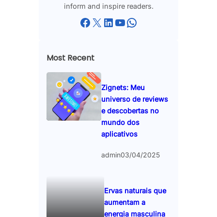
inform and inspire readers.
Facebook
X
LinkedIn
YouTube
WhatsApp
Most Recent
Zignets: Meu
universo de reviews
e descobertas no
mundo dos
aplicativos
admin
03/04/2025
Ervas naturais que
aumentam a
energia masculina