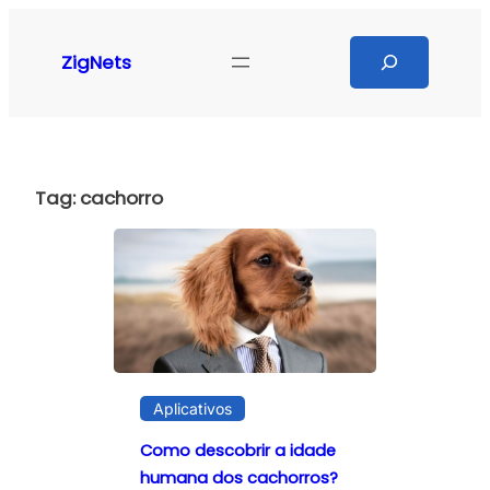
Pular
para
Search
ZigNets
o
conteúdo
Tag:
cachorro
Aplicativos
Como descobrir a idade
humana dos cachorros?