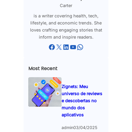
Carter
is a writer covering health, tech,
lifestyle, and economic trends. She
loves crafting engaging stories that
inform and inspire readers.
Facebook
X
LinkedIn
YouTube
WhatsApp
Most Recent
Zignets: Meu
universo de reviews
e descobertas no
mundo dos
aplicativos
admin
03/04/2025