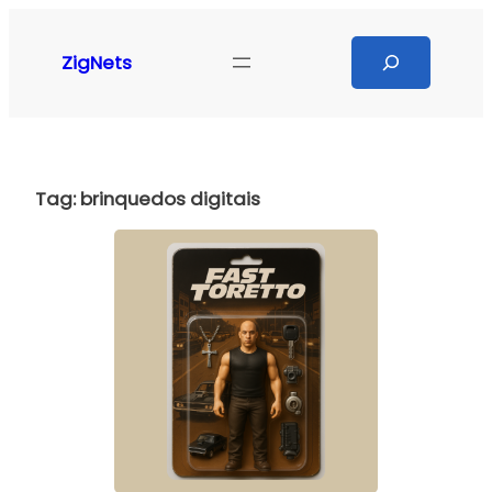
Pular
para
Search
ZigNets
o
conteúdo
Tag:
brinquedos digitais