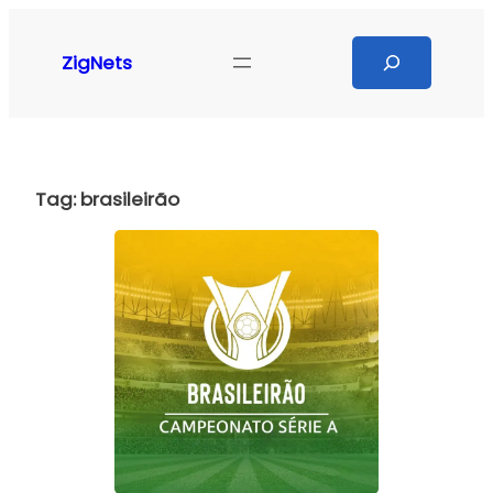
Pular
para
Search
ZigNets
o
conteúdo
Tag:
brasileirão