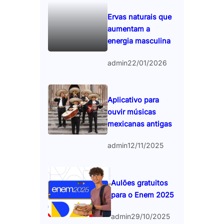
Ervas naturais que
aumentam a
energia masculina
admin
22/01/2026
Aplicativo para
ouvir músicas
mexicanas antigas
admin
12/11/2025
Aulões gratuitos
para o Enem 2025
admin
29/10/2025