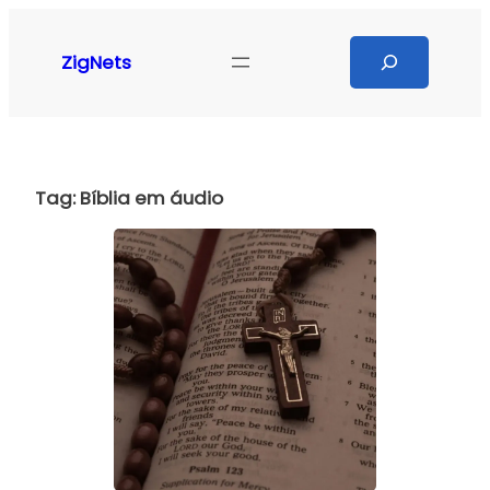
Pular
para
Search
ZigNets
o
conteúdo
Tag:
Bíblia em áudio