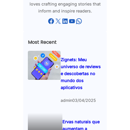
loves crafting engaging stories that
inform and inspire readers.
Facebook
X
LinkedIn
YouTube
WhatsApp
Most Recent
Zignets: Meu
universo de reviews
e descobertas no
mundo dos
aplicativos
admin
03/04/2025
Ervas naturais que
aumentam a