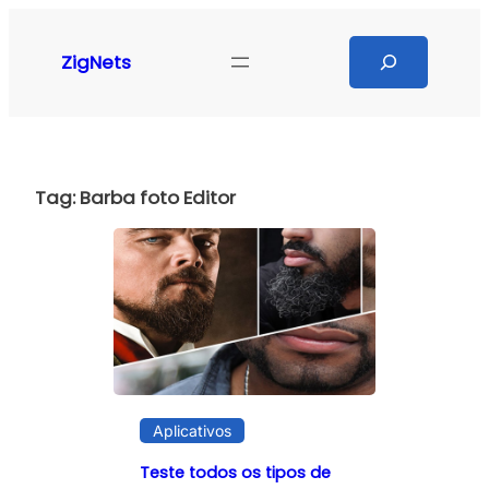
Pular
para
Search
ZigNets
o
conteúdo
Tag:
Barba foto Editor
Aplicativos
Teste todos os tipos de