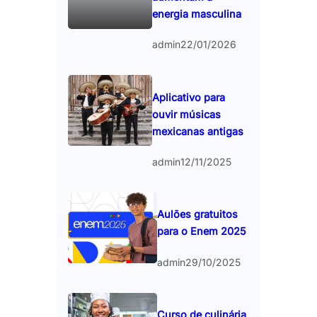
energia masculina
admin
22/01/2026
Aplicativo para
ouvir músicas
mexicanas antigas
admin
12/11/2025
Aulões gratuitos
para o Enem 2025
admin
29/10/2025
Curso de culinária