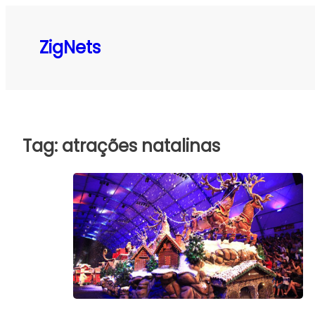
Pular
para
ZigNets
o
conteúdo
Tag:
atrações natalinas