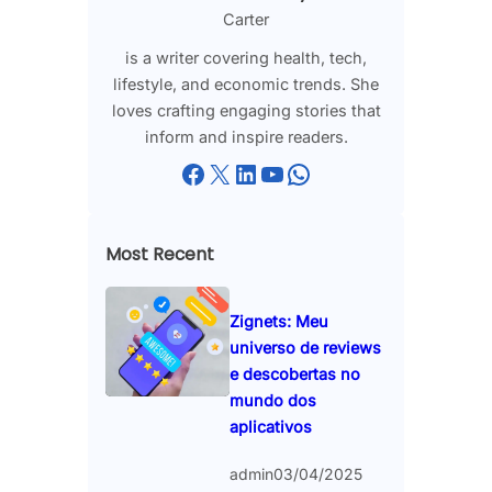
Carter
is a writer covering health, tech,
lifestyle, and economic trends. She
loves crafting engaging stories that
inform and inspire readers.
Facebook
X
LinkedIn
YouTube
WhatsApp
Most Recent
Zignets: Meu
universo de reviews
e descobertas no
mundo dos
aplicativos
admin
03/04/2025