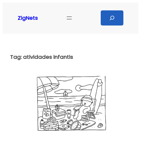
Pular
para
Search
ZigNets
o
conteúdo
Tag:
atividades infantis