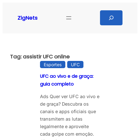
Pular
para
Search
ZigNets
o
conteúdo
Tag:
assistir UFC online
Esportes
UFC
UFC ao vivo e de graça:
guia completo
Ads Quer ver UFC ao vivo e
de graça? Descubra os
canais e apps oficiais que
transmitem as lutas
legalmente e aproveite
cada golpe com emoção.