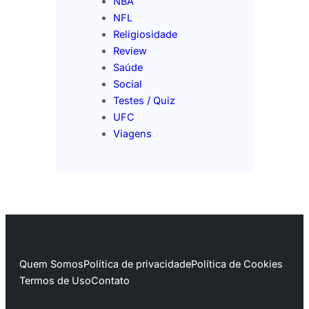
NBA
NFL
Religiosidade
Review
Saúde
Social
Testes / Quiz
UFC
Viagens
Quem Somos
Política de privacidade
Política de Cookies
Termos de Uso
Contato