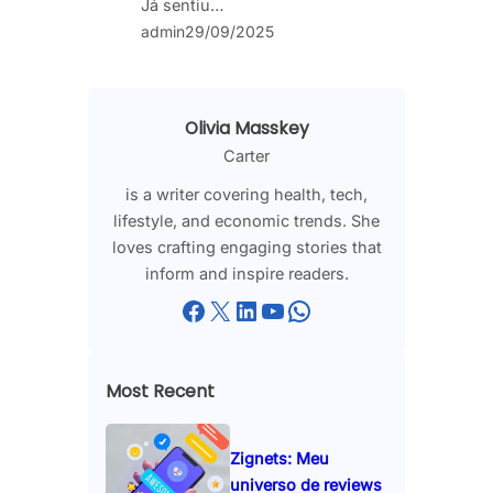
Já sentiu…
admin
29/09/2025
Olivia Masskey
Carter
is a writer covering health, tech,
lifestyle, and economic trends. She
loves crafting engaging stories that
inform and inspire readers.
Facebook
X
LinkedIn
YouTube
WhatsApp
Most Recent
Zignets: Meu
universo de reviews