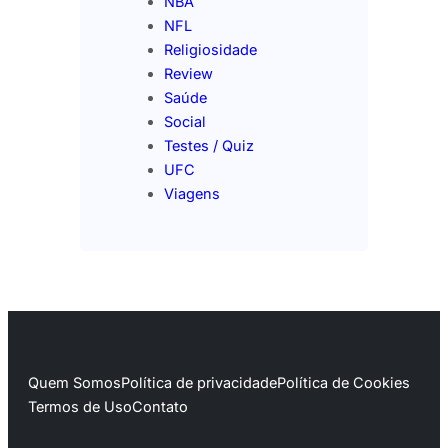
NBA
NFL
Religiosidade
Review
Saúde
Social
Testes / Quiz
UFC
Viagens
Quem Somos
Política de privacidade
Política de Cookies
Termos de Uso
Contato