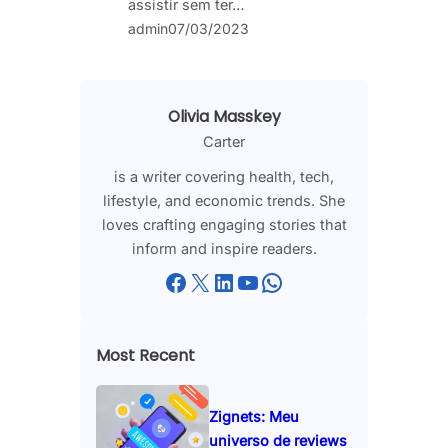
assistir sem ter…
admin
07/03/2023
Olivia Masskey
Carter
is a writer covering health, tech,
lifestyle, and economic trends. She
loves crafting engaging stories that
inform and inspire readers.
Facebook
X
LinkedIn
YouTube
WhatsApp
Most Recent
Zignets: Meu
universo de reviews